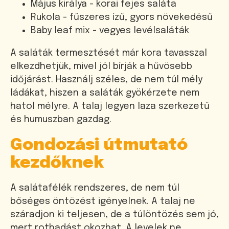
Május királya - korai fejes saláta
Rukola - fűszeres ízű, gyors növekedésű
Baby leaf mix - vegyes levélsaláták
A saláták termesztését már kora tavasszal
elkezdhetjük, mivel jól bírják a hűvösebb
időjárást. Használj széles, de nem túl mély
ládákat, hiszen a saláták gyökérzete nem
hatol mélyre. A talaj legyen laza szerkezetű
és humuszban gazdag.
Gondozási útmutató
kezdőknek
A salátafélék rendszeres, de nem túl
bőséges öntözést igényelnek. A talaj ne
száradjon ki teljesen, de a túlöntözés sem jó,
mert rothadást okozhat. A levelek ne