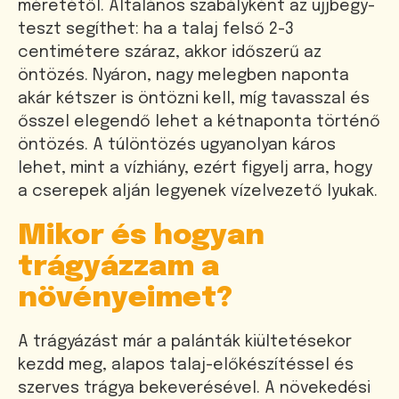
méretétől. Általános szabályként az ujjbegy-
teszt segíthet: ha a talaj felső 2-3
centimétere száraz, akkor időszerű az
öntözés. Nyáron, nagy melegben naponta
akár kétszer is öntözni kell, míg tavasszal és
ősszel elegendő lehet a kétnaponta történő
öntözés. A túlöntözés ugyanolyan káros
lehet, mint a vízhiány, ezért figyelj arra, hogy
a cserepek alján legyenek vízelvezető lyukak.
Mikor és hogyan
trágyázzam a
növényeimet?
A trágyázást már a palánták kiültetésekor
kezdd meg, alapos talaj-előkészítéssel és
szerves trágya bekeverésével. A növekedési