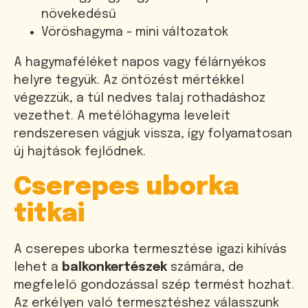
növekedésű
Vöröshagyma - mini változatok
A hagymaféléket napos vagy félárnyékos
helyre tegyük. Az öntözést mértékkel
végezzük, a túl nedves talaj rothadáshoz
vezethet. A metélőhagyma leveleit
rendszeresen vágjuk vissza, így folyamatosan
új hajtások fejlődnek.
Cserepes uborka
titkai
A cserepes uborka termesztése igazi kihívás
lehet a
balkonkertészek
számára, de
megfelelő gondozással szép termést hozhat.
Az erkélyen való termesztéshez válasszunk