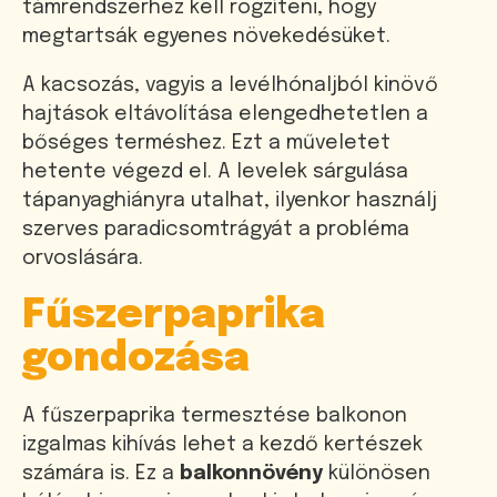
támrendszerhez kell rögzíteni, hogy
megtartsák egyenes növekedésüket.
A kacsozás, vagyis a levélhónaljból kinövő
hajtások eltávolítása elengedhetetlen a
bőséges terméshez. Ezt a műveletet
hetente végezd el. A levelek sárgulása
tápanyaghiányra utalhat, ilyenkor használj
szerves paradicsomtrágyát a probléma
orvoslására.
Fűszerpaprika
gondozása
A fűszerpaprika termesztése balkonon
izgalmas kihívás lehet a kezdő kertészek
számára is. Ez a
balkonnövény
különösen