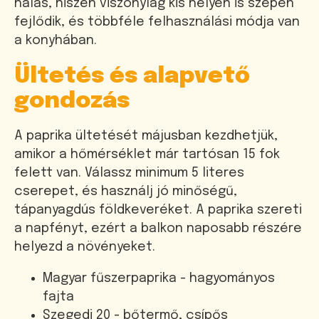
hálás, hiszen viszonylag kis helyen is szépen
fejlődik, és többféle felhasználási módja van
a konyhában.
Ültetés és alapvető
gondozás
A paprika ültetését májusban kezdhetjük,
amikor a hőmérséklet már tartósan 15 fok
felett van. Válassz minimum 5 literes
cserepet, és használj jó minőségű,
tápanyagdús földkeveréket. A paprika szereti
a napfényt, ezért a balkon naposabb részére
helyezd a növényeket.
Magyar fűszerpaprika - hagyományos
fajta
Szegedi 20 - bőtermő, csípős