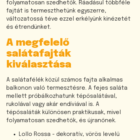
folyamatosan szedhetők. Ráadásul többféle
fajtát is termeszthetünk egyszerre,
változatossá téve ezzel erkélyünk kinézetét
és étrendünket.
A megfelelő
salátafajták
kiválasztása
A salátafélék közül számos fajta alkalmas
balkonon való termesztésre. A fejes saláta
mellett próbálkozhatunk tépősalátával,
rukolával vagy akár endíviával is. A
tépősaláták különösen praktikusak, mivel
folyamatosan szedhetők, és újranőnek.
Lollo Rossa - dekoratív, vörös levelű