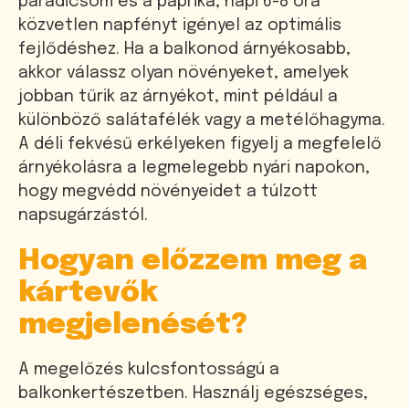
paradicsom és a paprika, napi 6-8 óra
közvetlen napfényt igényel az optimális
fejlődéshez. Ha a balkonod árnyékosabb,
akkor válassz olyan növényeket, amelyek
jobban tűrik az árnyékot, mint például a
különböző salátafélék vagy a metélőhagyma.
A déli fekvésű erkélyeken figyelj a megfelelő
árnyékolásra a legmelegebb nyári napokon,
hogy megvédd növényeidet a túlzott
napsugárzástól.
Hogyan előzzem meg a
kártevők
megjelenését?
A megelőzés kulcsfontosságú a
balkonkertészetben. Használj egészséges,