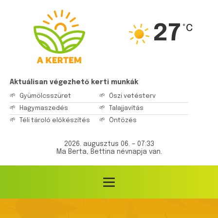
27
°C
Aktuálisan végezhető kerti munkák
Gyümölcsszüret
Őszi vetésterv
Hagymaszedés
Talajjavítás
Téli tároló előkészítés
Öntözés
2026. augusztus 06. – 07:33
Ma Berta, Bettina névnapja van.