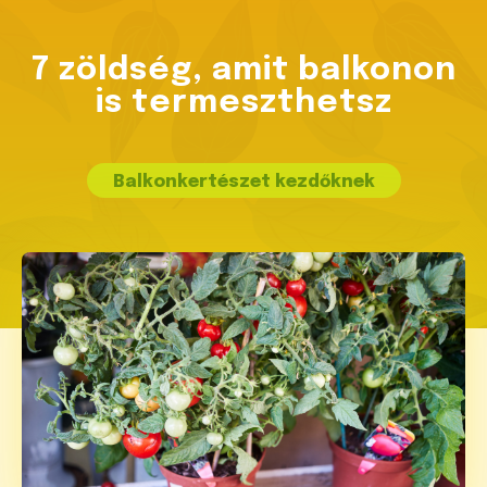
7 zöldség, amit balkonon
is termeszthetsz
Balkonkertészet kezdőknek