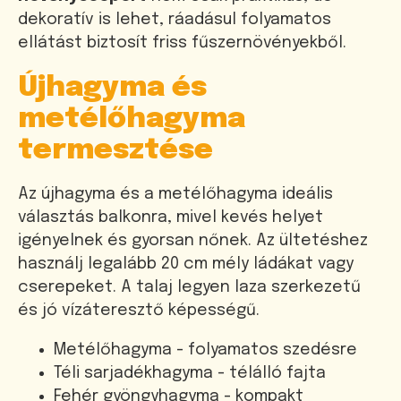
dekoratív is lehet, ráadásul folyamatos
ellátást biztosít friss fűszernövényekből.
Újhagyma és
metélőhagyma
termesztése
Az újhagyma és a metélőhagyma ideális
választás balkonra, mivel kevés helyet
igényelnek és gyorsan nőnek. Az ültetéshez
használj legalább 20 cm mély ládákat vagy
cserepeket. A talaj legyen laza szerkezetű
és jó vízáteresztő képességű.
Metélőhagyma - folyamatos szedésre
Téli sarjadékhagyma - télálló fajta
Fehér gyöngyhagyma - kompakt