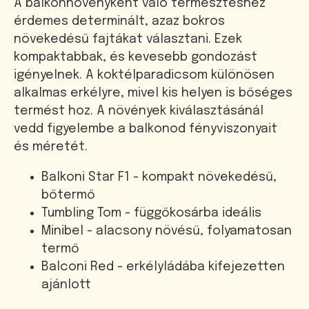
A balkonnövényként való termesztéshez
érdemes determinált, azaz bokros
növekedésű fajtákat választani. Ezek
kompaktabbak, és kevesebb gondozást
igényelnek. A koktélparadicsom különösen
alkalmas erkélyre, mivel kis helyen is bőséges
termést hoz. A növények kiválasztásánál
vedd figyelembe a balkonod fényviszonyait
és méretét.
Balkoni Star F1 - kompakt növekedésű,
bőtermő
Tumbling Tom - függőkosárba ideális
Minibel - alacsony növésű, folyamatosan
termő
Balconi Red - erkélyládába kifejezetten
ajánlott