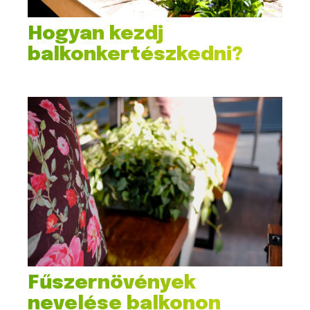
Hogyan kezdj
balkonkertészkedni?
Fűszernövények
nevelése balkonon