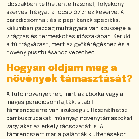
időszakban kéthetente használj folyékony
szerves trágyát a locsolóvízhez keverve. A
paradicsomnak és a paprikának speciális,
káliumban gazdag műtrágyára van szüksége a
virágzás és terméskötés időszakában. Kerüld
a túltrágyázást, mert az gyökérégéshez és a
növény pusztulásához vezethet.
Hogyan oldjam meg a
növények támasztását?
A futó növényeknek, mint az uborka vagy a
magas paradicsomfajták, stabil
támrendszerre van szükségük. Használhatsz
bambuszrudakat, műanyag növénytámaszokat
vagy akár az erkély rácsozatát is. A
támrendszert már a palánták kiültetésekor