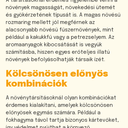
A társításoknál érdemes figyelembe venni a
növények magasságát, növekedési ütemét
és gyökérzetének típusát is. A magas növésű
rozmaring mellett jól megférnek az
alacsonyabb növésű fűszernövények, mint
például a kakukkfű vagy a petrezselyem. Az
aromaanyagok kibocsátását is vegyük
számításba, hiszen egyes erőteljes illatú
növények befolyásolhatják társaik ízét.
Kölcsönösen előnyös
kombinációk
A növénytársításoknál olyan kombinációkat
érdemes kialakítani, amelyek kölcsönösen
előnyösek egymás számára. Például a
fokhagyma távol tartja bizonyos kártevőket,
így védelmet nyújthat a környező