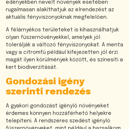
edényekben nevelt növények esetében
rugalmasan alakíthatjuk az elrendezést az
aktuális fényviszonyoknak megfelelően.
A félárnyékos területeket is kihasználhatjuk
olyan fűszernövényekkel, amelyek jól
tolerálják a változó fényviszonyokat. A menta
vagy a citromfű például kifejezetten jól érzi
magát ilyen körülmények között, és színesíti a
kert biodiverzitását.
Gondozási igény
szerinti rendezés
A gyakori gondozást igénylő növényeket
érdemes könnyen hozzáférhető helyekre
telepíteni. A rendszeres szedést igénylő
fűszernövényeket, mint például a bazsalikom