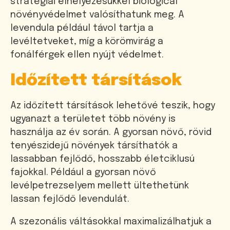
stratégiai elhelyezésükkel biological
növényvédelmet valósíthatunk meg. A
levendula például távol tartja a
levéltetveket, míg a körömvirág a
fonálférgek ellen nyújt védelmet.
Időzített társítások
Az időzített társítások lehetővé teszik, hogy
ugyanazt a területet több növény is
használja az év során. A gyorsan növő, rövid
tenyészidejű növények társíthatók a
lassabban fejlődő, hosszabb életciklusú
fajokkal. Például a gyorsan növő
levélpetrezselyem mellett ültethetünk
lassan fejlődő levendulát.
A szezonális váltásokkal maximalizálhatjuk a