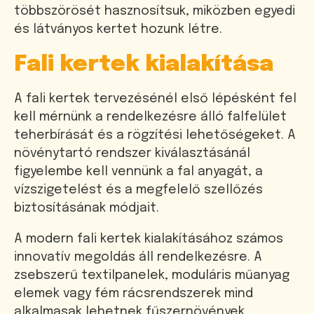
többszörösét hasznosítsuk, miközben egyedi
és látványos kertet hozunk létre.
Fali kertek kialakítása
A fali kertek tervezésénél első lépésként fel
kell mérnünk a rendelkezésre álló falfelület
teherbírását és a rögzítési lehetőségeket. A
növénytartó rendszer kiválasztásánál
figyelembe kell vennünk a fal anyagát, a
vízszigetelést és a megfelelő szellőzés
biztosításának módjait.
A modern fali kertek kialakításához számos
innovatív megoldás áll rendelkezésre. A
zsebszerű textilpanelek, moduláris műanyag
elemek vagy fém rácsrendszerek mind
alkalmasak lehetnek fűszernövények