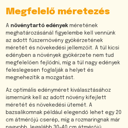
Megfelelő méretezés
A
növénytartó edények
méretének
meghatározásánál figyelembe kell vennünk
az adott fűszernövény gyökérzetének
méretét és növekedési jellemzőit. A túl kicsi
edényben a növények gyökérzete nem tud
megfelelően fejlődni, míg a túl nagy edények
feleslegesen foglalják a helyet és
megnehezítik a mozgatást.
Az optimális edényméret kiválasztásához
ismernünk kell az adott növény kifejlett
méretét és növekedési ütemét. A
bazsalikomnak például elegendő lehet egy 20
cm átmérőjű cserép, míg a rozmaringnak már
nagyobb, legalább 30-40 cm átmérőjű