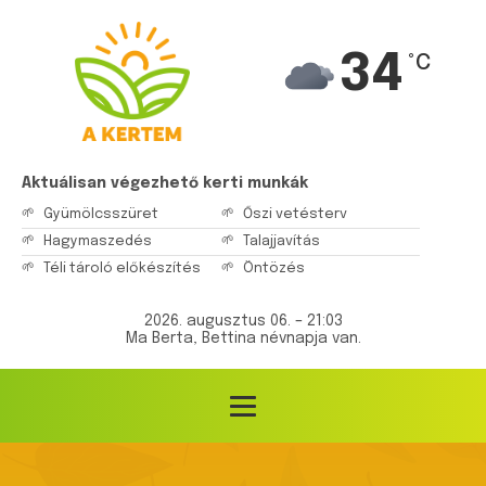
34
°C
Aktuálisan végezhető kerti munkák
Gyümölcsszüret
Őszi vetésterv
Hagymaszedés
Talajjavítás
Téli tároló előkészítés
Öntözés
2026. augusztus 06. – 21:03
Ma Berta, Bettina névnapja van.