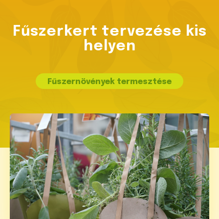
Fűszerkert tervezése kis
helyen
Fűszernövények termesztése