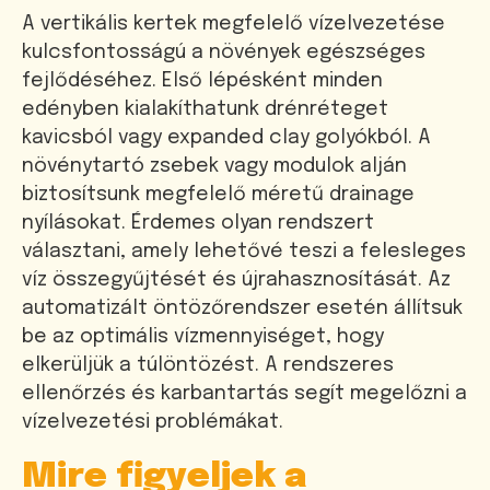
A vertikális kertek megfelelő vízelvezetése
kulcsfontosságú a növények egészséges
fejlődéséhez. Első lépésként minden
edényben kialakíthatunk drénréteget
kavicsból vagy expanded clay golyókból. A
növénytartó zsebek vagy modulok alján
biztosítsunk megfelelő méretű drainage
nyílásokat. Érdemes olyan rendszert
választani, amely lehetővé teszi a felesleges
víz összegyűjtését és újrahasznosítását. Az
automatizált öntözőrendszer esetén állítsuk
be az optimális vízmennyiséget, hogy
elkerüljük a túlöntözést. A rendszeres
ellenőrzés és karbantartás segít megelőzni a
vízelvezetési problémákat.
Mire figyeljek a