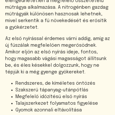
elengedhetetlen a megfelelő összetételű
műtrágya alkalmazása. A nitrogénben gazdag
műtrágyák különösen hasznosak lehetnek,
mivel serkentik a fű növekedését és erősítik
a gyökérzetet.
Az első nyírással érdemes várni addig, amíg az
új fűszálak megfelelően megerősödnek.
Amikor eljön az első nyírás ideje, fontos,
hogy magasabb vágási magasságot állítsunk
be, és éles késekkel dolgozzunk, hogy ne
tépjük ki a még gyenge gyökereket.
Rendszeres, de kíméletes öntözés
Szakszerű tápanyag-utánpótlás
Megfelelő időzítésű első nyírás
Talajszerkezet folyamatos figyelése
Gyomok azonnali eltávolítása