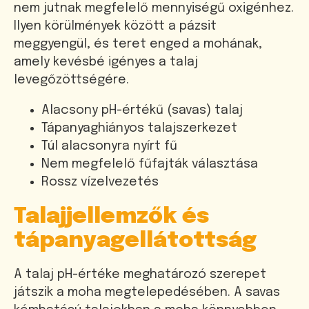
nem jutnak megfelelő mennyiségű oxigénhez.
Ilyen körülmények között a pázsit
meggyengül, és teret enged a mohának,
amely kevésbé igényes a talaj
levegőzöttségére.
Alacsony pH-értékű (savas) talaj
Tápanyaghiányos talajszerkezet
Túl alacsonyra nyírt fű
Nem megfelelő fűfajták választása
Rossz vízelvezetés
Talajjellemzők és
tápanyagellátottság
A talaj pH-értéke meghatározó szerepet
játszik a moha megtelepedésében. A savas