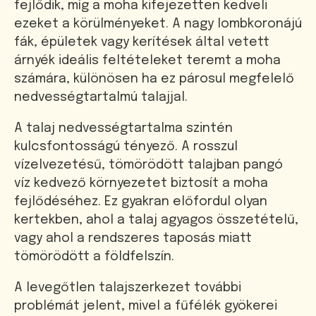
fejlődik, míg a moha kifejezetten kedveli
ezeket a körülményeket. A nagy lombkoronájú
fák, épületek vagy kerítések által vetett
árnyék ideális feltételeket teremt a moha
számára, különösen ha ez párosul megfelelő
nedvességtartalmú talajjal.
A talaj nedvességtartalma szintén
kulcsfontosságú tényező. A rosszul
vízelvezetésű, tömörödött talajban pangó
víz kedvező környezetet biztosít a moha
fejlődéséhez. Ez gyakran előfordul olyan
kertekben, ahol a talaj agyagos összetételű,
vagy ahol a rendszeres taposás miatt
tömörödött a földfelszín.
A levegőtlen talajszerkezet további
problémát jelent, mivel a fűfélék gyökerei