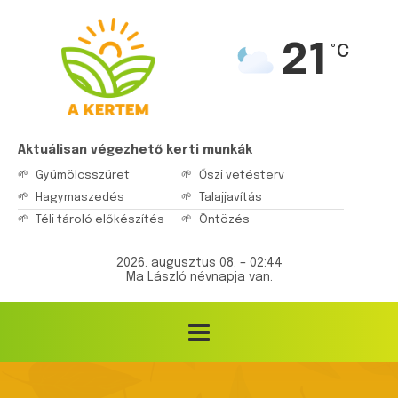
21
°C
Aktuálisan végezhető kerti munkák
Gyümölcsszüret
Őszi vetésterv
Hagymaszedés
Talajjavítás
Téli tároló előkészítés
Öntözés
2026. augusztus 08. – 02:44
Ma László névnapja van.