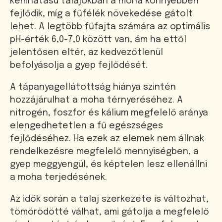
kémhatású talajokban a moha könnyebben
fejlődik, míg a fűfélék növekedése gátolt
lehet. A legtöbb fűfajta számára az optimális
pH-érték 6,0-7,0 között van, ám ha ettől
jelentősen eltér, az kedvezőtlenül
befolyásolja a gyep fejlődését.
A tápanyagellátottság hiánya szintén
hozzájárulhat a moha térnyeréséhez. A
nitrogén, foszfor és kálium megfelelő aránya
elengedhetetlen a fű egészséges
fejlődéséhez. Ha ezek az elemek nem állnak
rendelkezésre megfelelő mennyiségben, a
gyep meggyengül, és képtelen lesz ellenállni
a moha terjedésének.
Az idők során a talaj szerkezete is változhat,
tömörödötté válhat, ami gátolja a megfelelő