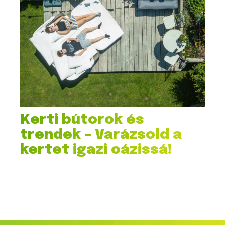
Kerti bútorok és
trendek – Varázsold a
kertet igazi oázissá!