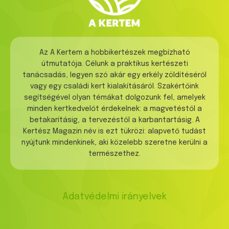
Az A Kertem a hobbikertészek megbízható
útmutatója. Célunk a praktikus kertészeti
tanácsadás, legyen szó akár egy erkély zöldítéséről
vagy egy családi kert kialakításáról. Szakértőink
segítségével olyan témákat dolgozunk fel, amelyek
minden kertkedvelőt érdekelnek: a magvetéstől a
betakarításig, a tervezéstől a karbantartásig. A
Kertész Magazin név is ezt tükrözi: alapvető tudást
nyújtunk mindenkinek, aki közelebb szeretne kerülni a
természethez.
Adatvédelmi irányelvek