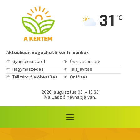
31
°C
Aktuálisan végezhető kerti munkák
Gyümölcsszüret
Őszi vetésterv
Hagymaszedés
Talajjavítás
Téli tároló előkészítés
Öntözés
2026. augusztus 08. – 15:36
Ma László névnapja van.