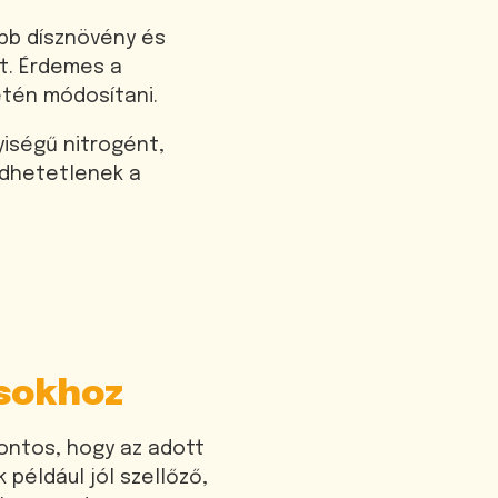
bb dísznövény és
át. Érdemes a
etén módosítani.
iségű nitrogént,
edhetetlenek a
usokhoz
ontos, hogy az adott
például jól szellőző,