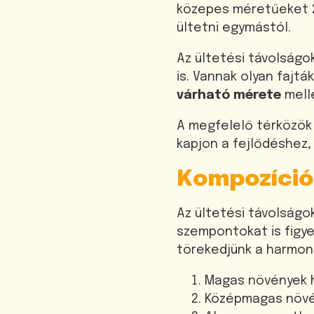
közepes méretűeket 2
ültetni egymástól.
Az ültetési távolság
is. Vannak olyan fajt
várható mérete
melle
A megfelelő térközök 
kapjon a fejlődéshez,
Kompozíció
Az ültetési távolságo
szempontokat is figye
törekedjünk a harmon
Magas növények h
Középmagas növé