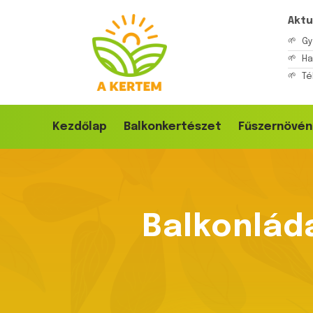
Aktu
Gy
H
Té
Kezdőlap
Balkonkertészet
Fűszernövén
Balkonlád