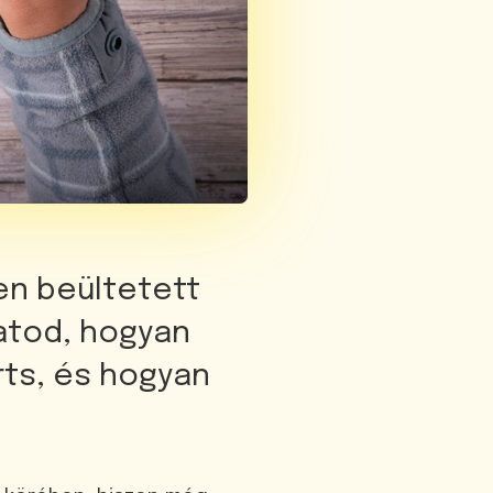
en beültetett
atod, hogyan
rts, és hogyan