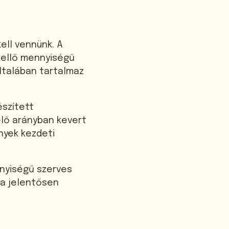
ell vennünk. A
kellő mennyiségű
ltalában tartalmaz
észített
elő arányban kevert
nyek kezdeti
nnyiségű szerves
sa jelentősen