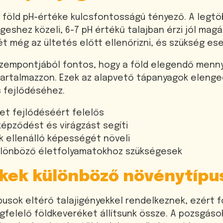
 föld pH-értéke kulcsfontosságú tényező. A legtö
eshez közeli, 6-7 pH értékű talajban érzi jól mag
t még az ültetés előtt ellenőrizni, és szükség es
zempontjából fontos, hogy a föld elegendő menny
 tartalmazzon. Ezek az alapvető tápanyagok eleng
 fejlődéséhez.
zet fejlődéséért felelős
képződést és virágzást segíti
k ellenálló képességét növeli
ülönböző életfolyamatokhoz szükségesek
ékek különböző növénytíp
usok eltérő talajigényekkel rendelkeznek, ezért f
felelő földkeveréket állítsunk össze. A pozsgások 