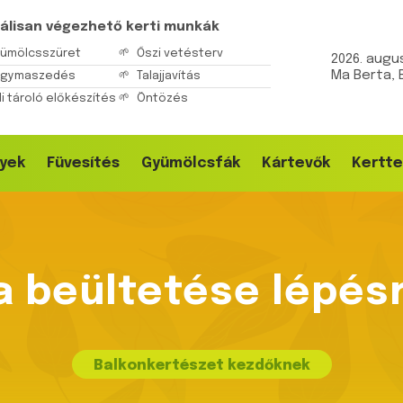
álisan végezhető kerti munkák
ümölcsszüret
Őszi vetésterv
2026. augus
Ma Berta, 
agymaszedés
Talajjavítás
li tároló előkészítés
Öntözés
yek
Füvesítés
Gyümölcsfák
Kártevők
Kertte
a beültetése lépésr
Balkonkertészet kezdőknek