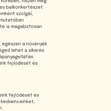
g körében, hiszen még
res balkonkertészet
emként szolgál,
útmutatóban
te is magabiztosan
t, egészen a növények
éged lehet a sikeres
tápanyagellátás
ink fejlődését és
ink fejlődését és
k kedvenceinket,
n.