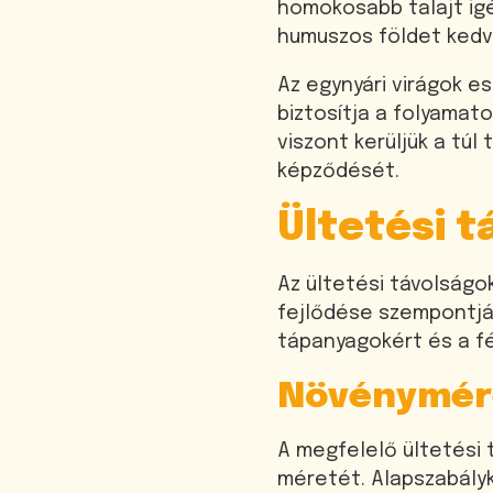
homokosabb talajt ig
humuszos földet kedve
Az egynyári virágok 
biztosítja a folyamat
viszont kerüljük a tú
képződését.
Ültetési t
Az ültetési távolság
fejlődése szempontjáb
tápanyagokért és a fé
Növénymére
A megfelelő ültetési 
méretét. Alapszabály