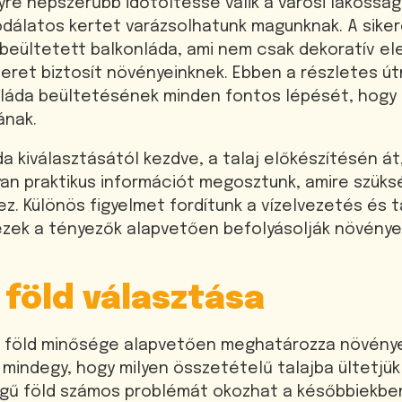
re népszerűbb időtöltéssé válik a városi lakossá
sodálatos kertet varázsolhatunk magunknak. A sike
beültetett balkonláda, ami nem csak dekoratív el
teret biztosít növényeinknek. Ebben a részletes 
nláda beültetésének minden fontos lépését, hogy 
ának.
a kiválasztásától kezdve, a talaj előkészítésén á
yan praktikus információt megosztunk, amire szüks
. Különös figyelmet fordítunk a vízelvezetés és 
 ezek a tényezők alapvetően befolyásolják növénye
 föld választása
ő föld minősége alapvetően meghatározza növénye
mindegy, hogy milyen összetételű talajba ültetjü
égű föld számos problémát okozhat a későbbiekbe