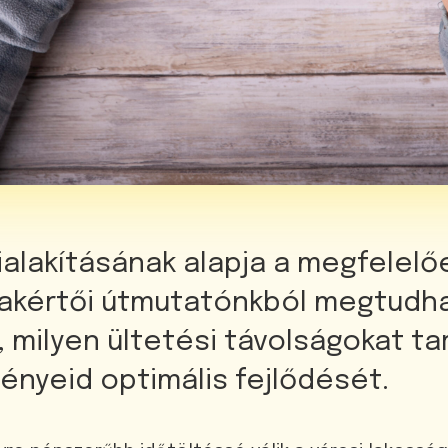
ialakításának alapja a megfelelő
zakértői útmutatónkból megtudh
, milyen ültetési távolságokat ta
ényeid optimális fejlődését.