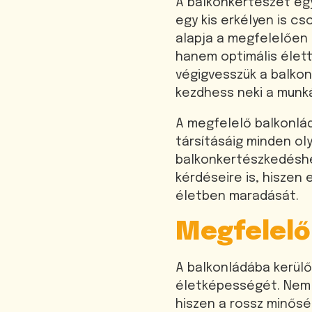
A balkonkertészet egy
egy kis erkélyen is c
alapja a megfelelően 
hanem optimális élet
végigvesszük a balko
kezdhess neki a munk
A megfelelő balkonlád
társításáig minden ol
balkonkertészkedéshez
kérdéseire is, hiszen
életben maradását.
Megfelelő
A balkonládába kerül
életképességét. Nem 
hiszen a rossz minős