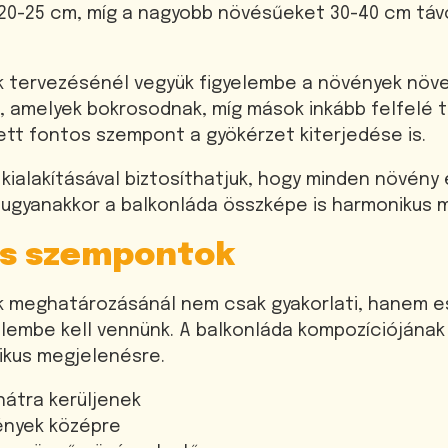
0-25 cm, míg a nagyobb növésűeket 30-40 cm tá
ok tervezésénél vegyük figyelembe a növények növ
ák, amelyek bokrosodnak, míg mások inkább felfelé 
tt fontos szempont a gyökérzet kiterjedése is.
kialakításával biztosíthatjuk, hogy minden növény
 ugyanakkor a balkonláda összképe is harmonikus 
s szempontok
k meghatározásánál nem csak gyakorlati, hanem es
lembe kell vennünk. A balkonláda kompozíciójának 
ikus megjelenésre.
átra kerüljenek
nyek középre