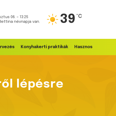
39
°C
ztus 06. – 13:25
Bettina névnapja van.
rvezés
Konyhakerti praktikák
Hasznos
ől lépésre