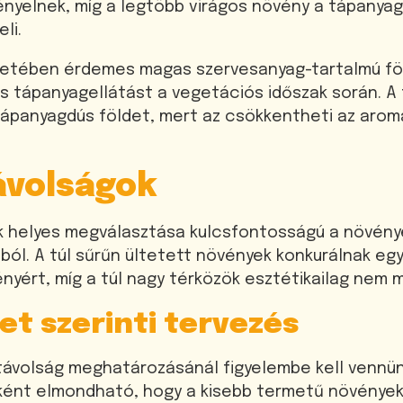
ényelnek, míg a legtöbb virágos növény a tápanya
li.
esetében érdemes magas szervesanyag-tartalmú föl
os tápanyagellátást a vegetációs időszak során. 
l tápanyagdús földet, mert az csökkentheti az aro
ávolságok
ok helyes megválasztása kulcsfontosságú a növén
ól. A túl sűrűn ültetett növények konkurálnak eg
nyért, míg a túl nagy térközök esztétikailag nem m
t szerinti tervezés
távolság meghatározásánál figyelembe kell vennün
ként elmondható, hogy a kisebb termetű növények