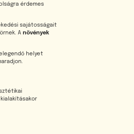
volságra érdemes
ekedési sajátosságait
törnek. A
növények
 elegendő helyet
maradjon.
ztétikai
kialakításakor