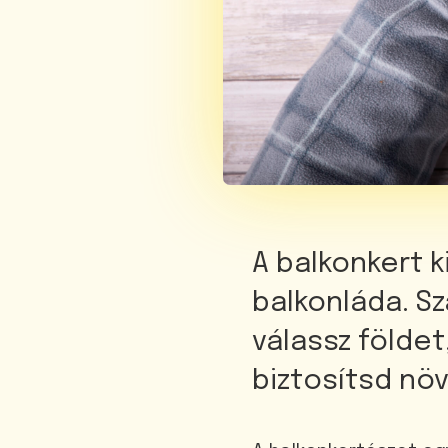
A balkonkert k
balkonláda. S
válassz földet
biztosítsd növ