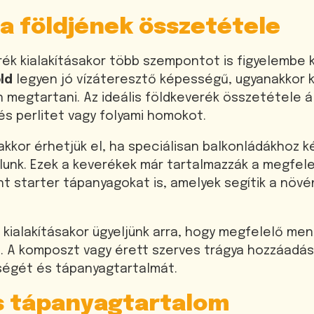
a földjének összetétele
ék kialakításakor több szempontot is figyelembe k
ld
legyen jó vízáteresztő képességű, ugyanakkor 
 megtartani. Az ideális földkeverék összetétele á
és perlitet vagy folyami homokot.
kkor érhetjük el, ha speciálisan balkonládákhoz k
lunk. Ezek a keverékek már tartalmazzák a megfel
t starter tápanyagokat is, amelyek segítik a növé
 kialakításakor ügyeljünk arra, hogy megfelelő me
. A komposzt vagy érett szerves trágya hozzáadá
őségét és tápanyagtartalmát.
s tápanyagtartalom