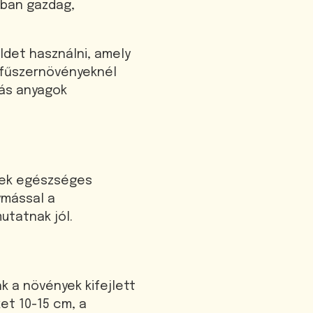
gban gazdag,
det használni, amely
A fűszernövényeknél
más anyagok
yek egészséges
ymással a
utatnak jól.
k a növények kifejlett
et 10-15 cm, a