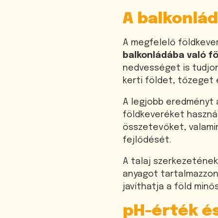
A balkonlád
A megfelelő földkever
balkonládába való fö
nedvességet is tudjon
kerti földet, tőzeget 
A legjobb eredményt a
földkeveréket haszná
összetevőket, valamin
fejlődését.
A talaj szerkezetének
anyagot tartalmazzon
javíthatja a föld min
pH-érték é