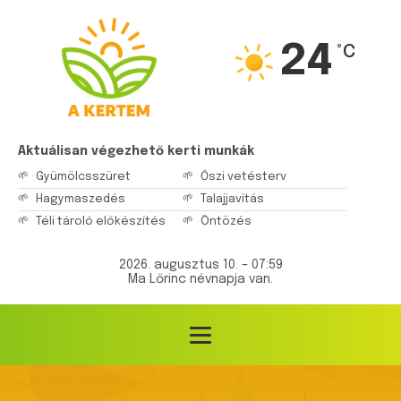
24
°C
Aktuálisan végezhető kerti munkák
Gyümölcsszüret
Őszi vetésterv
Hagymaszedés
Talajjavítás
Téli tároló előkészítés
Öntözés
2026. augusztus 10. – 07:59
Ma Lőrinc névnapja van.