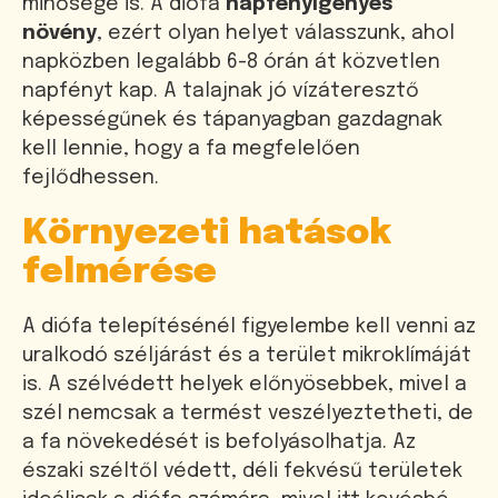
minősége is. A diófa
napfényigényes
növény
, ezért olyan helyet válasszunk, ahol
napközben legalább 6-8 órán át közvetlen
napfényt kap. A talajnak jó vízáteresztő
képességűnek és tápanyagban gazdagnak
kell lennie, hogy a fa megfelelően
fejlődhessen.
Környezeti hatások
felmérése
A diófa telepítésénél figyelembe kell venni az
uralkodó széljárást és a terület mikroklímáját
is. A szélvédett helyek előnyösebbek, mivel a
szél nemcsak a termést veszélyeztetheti, de
a fa növekedését is befolyásolhatja. Az
északi széltől védett, déli fekvésű területek