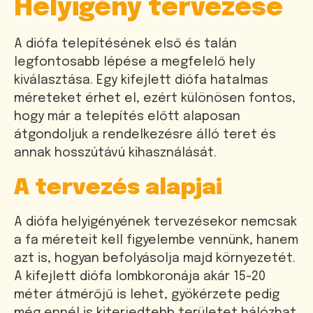
Helyigény tervezése
A diófa telepítésének első és talán
legfontosabb lépése a megfelelő hely
kiválasztása. Egy kifejlett diófa hatalmas
méreteket érhet el, ezért különösen fontos,
hogy már a telepítés előtt alaposan
átgondoljuk a rendelkezésre álló teret és
annak hosszútávú kihasználását.
A tervezés alapjai
A diófa helyigényének tervezésekor nemcsak
a fa méreteit kell figyelembe vennünk, hanem
azt is, hogyan befolyásolja majd környezetét.
A kifejlett diófa lombkoronája akár 15-20
méter átmérőjű is lehet, gyökérzete pedig