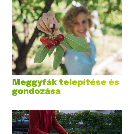
Meggyfák telepítése és
gondozása