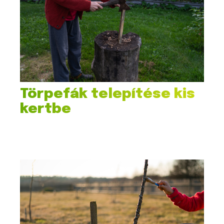
Törpefák telepítése kis
kertbe