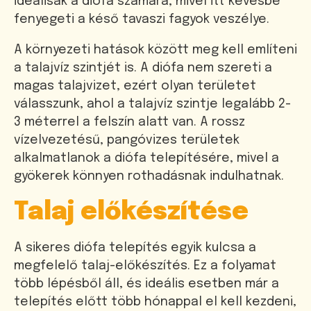
ideálisak a diófa számára, mivel itt kevésbé
fenyegeti a késő tavaszi fagyok veszélye.
A környezeti hatások között meg kell említeni
a talajvíz szintjét is. A diófa nem szereti a
magas talajvizet, ezért olyan területet
válasszunk, ahol a talajvíz szintje legalább 2-
3 méterrel a felszín alatt van. A rossz
vízelvezetésű, pangóvizes területek
alkalmatlanok a diófa telepítésére, mivel a
gyökerek könnyen rothadásnak indulhatnak.
Talaj előkészítése
A sikeres diófa telepítés egyik kulcsa a
megfelelő talaj-előkészítés. Ez a folyamat
több lépésből áll, és ideális esetben már a
telepítés előtt több hónappal el kell kezdeni,