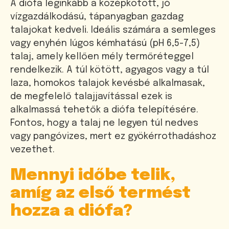
A diófa leginkább a középkötött, jó
vízgazdálkodású, tápanyagban gazdag
talajokat kedveli. Ideális számára a semleges
vagy enyhén lúgos kémhatású (pH 6,5-7,5)
talaj, amely kellően mély termőréteggel
rendelkezik. A túl kötött, agyagos vagy a túl
laza, homokos talajok kevésbé alkalmasak,
de megfelelő talajjavítással ezek is
alkalmassá tehetők a diófa telepítésére.
Fontos, hogy a talaj ne legyen túl nedves
vagy pangóvizes, mert ez gyökérrothadáshoz
vezethet.
Mennyi időbe telik,
amíg az első termést
hozza a diófa?