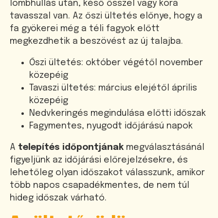
lombhullás után, késő ősszel vagy kora
tavasszal van. Az őszi ültetés előnye, hogy a
fa gyökerei még a téli fagyok előtt
megkezdhetik a beszövést az új talajba.
Őszi ültetés: október végétől november
közepéig
Tavaszi ültetés: március elejétől április
közepéig
Nedvkeringés megindulása előtti időszak
Fagymentes, nyugodt időjárású napok
A
telepítés időpontjának
megválasztásánál
figyeljünk az időjárási előrejelzésekre, és
lehetőleg olyan időszakot válasszunk, amikor
több napos csapadékmentes, de nem túl
hideg időszak várható.