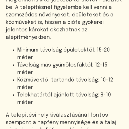
még ennél is kiterjedtebb területet hálózhat
be. A telepítésnél figyelembe kell venni a
szomszédos növényeket, épületeket és a
közműveket is, hiszen a diófa gyökerei
jelentős károkat okozhatnak az
alépítményekben.
Minimum távolság épületektől: 15-20
méter
Távolság más gyümölcsfáktól: 12-15
méter
Közművektől tartandó távolság: 10-12
méter
Telekhatártól ajánlott távolság: 8-10
méter
A telepítési hely kiválasztásánál fontos
szempont a napfény mennyisége és a talaj