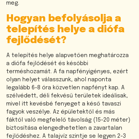
meg.
Hogyan befolyásolja a
telepítés helye a diófa
fejlődését?
A telepítés helye alapvetően meghatározza
a diófa fejlődését és későbbi
terméshozamát. A fa napfényigényes, ezért
olyan helyet válasszunk, ahol naponta
legalább 6-8 óra közvetlen napfényt kap. A
szélvédett, déli fekvésű területek ideálisak,
mivel itt kevésbé fenyeget a késő tavaszi
fagyok veszélye. Az épületektől és más
fáktól való megfelelő távolság (15-20 méter)
biztosítása elengedhetetlen a zavartalan
fejlődéshez. A talajvíz szintje se legyen 2-3