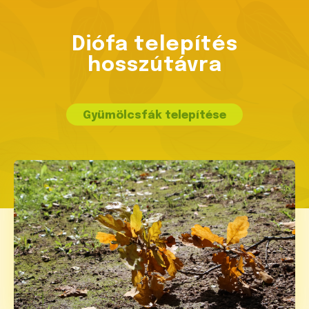
Diófa telepítés
hosszútávra
Gyümölcsfák telepítése