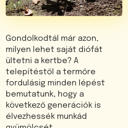
Gondolkodtál már azon,
milyen lehet saját diófát
ültetni a kertbe? A
telepítéstől a termőre
fordulásig minden lépést
bemutatunk, hogy a
következő generációk is
élvezhessék munkád
gyümölcsét.