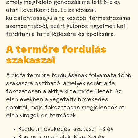
amely megfelelő gondozás mellett 6-8 év
után következik be. Ez az időszak
kulcsfontosságú a fa későbbi terméshozama
szempontjából, ezért különös figyelmet kell
fordítani a fa fejlődésére és ápolására.
A termőre fordulás
szakaszai
A diófa termőre fordulásának folyamata több
szakaszra osztható, amelyek során a fa
fokozatosan alakítja ki termőfelületét. Az
első években a vegetatív növekedés
dominál, majd fokozatosan megjelennek az
első virágok és termések.
Kezdeti növekedési szakasz: 1-3 év
Koronaforma kialakulása: 3-5 év