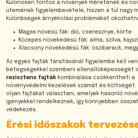
Különösen fontos a növények méretének és nö
ütemének figyelembevétele, hiszen a túl nagy 
különbségek árnyékolási problémákat okozhatn
Magas növésű fák: dió, cseresznye, körte
Közepes növekedésű fák: alma, szilva, kajsz
Alacsony növekedésű fák: őszibarack, meg
Az egyes fajták társításánál figyelembe kell ven
betegségekkel szembeni ellenállóképességét is
rezisztens fajták
kombinálása csökkentheti a
növényvédelmi kezelések számát és költségét.
olyan fajtákat választani, amelyek hasonló növ
igényekkel rendelkeznek, így könnyebben össz
védekezés.
Érési időszakok tervezés