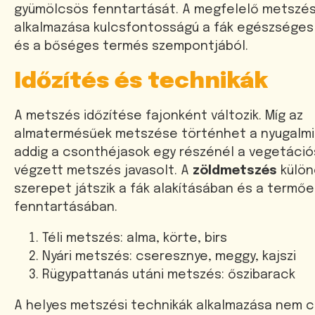
gyümölcsös fenntartását. A megfelelő metszés
alkalmazása kulcsfontosságú a fák egészséges
és a bőséges termés szempontjából.
Időzítés és technikák
A metszés időzítése fajonként változik. Míg az
almatermésűek metszése történhet a nyugalmi
addig a csonthéjasok egy részénél a vegetáció
végzett metszés javasolt. A
zöldmetszés
külön
szerepet játszik a fák alakításában és a termő
fenntartásában.
Téli metszés: alma, körte, birs
Nyári metszés: cseresznye, meggy, kajszi
Rügypattanás utáni metszés: őszibarack
A helyes metszési technikák alkalmazása nem c