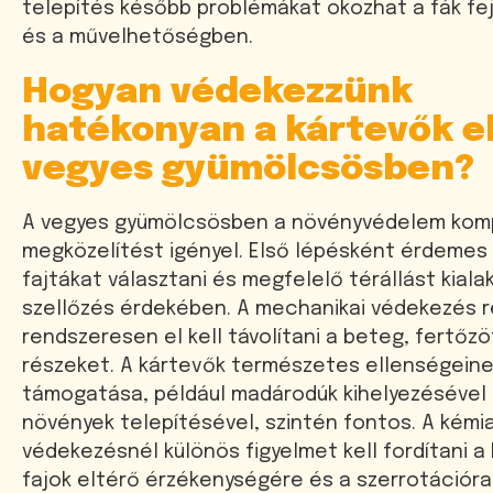
telepítés később problémákat okozhat a fák f
és a művelhetőségben.
Hogyan védekezzünk
hatékonyan a kártevők e
vegyes gyümölcsösben?
A vegyes gyümölcsösben a növényvédelem kom
megközelítést igényel. Első lépésként érdemes 
fajtákat választani és megfelelő térállást kialak
szellőzés érdekében. A mechanikai védekezés 
rendszeresen el kell távolítani a beteg, fertőzö
részeket. A kártevők természetes ellenségein
támogatása, például madárodúk kihelyezésével 
növények telepítésével, szintén fontos. A kémia
védekezésnél különös figyelmet kell fordítani a
fajok eltérő érzékenységére és a szerrotációra