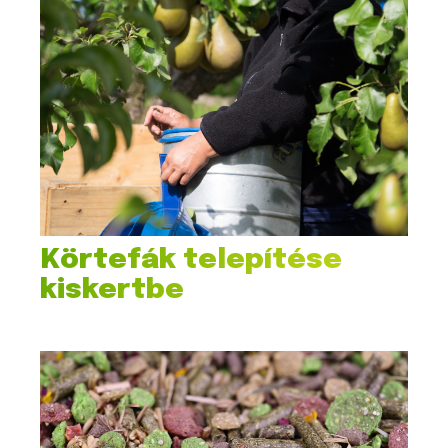
Körtefák telepítése
kiskertbe