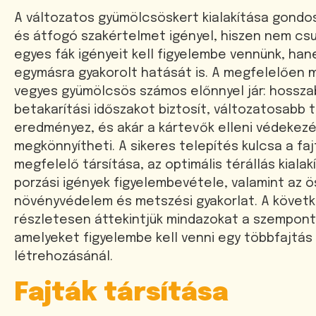
A változatos gyümölcsöskert kialakítása gondo
és átfogó szakértelmet igényel, hiszen nem cs
egyes fák igényeit kell figyelembe vennünk, ha
egymásra gyakorolt hatását is. A megfelelően 
vegyes gyümölcsös számos előnnyel jár: hossza
betakarítási időszakot biztosít, változatosabb
eredményez, és akár a kártevők elleni védekezé
megkönnyítheti. A sikeres telepítés kulcsa a faj
megfelelő társítása, az optimális térállás kialak
porzási igények figyelembevétele, valamint az 
növényvédelem és metszési gyakorlat. A követ
részletesen áttekintjük mindazokat a szempont
amelyeket figyelembe kell venni egy többfajtá
létrehozásánál.
Fajták társítása