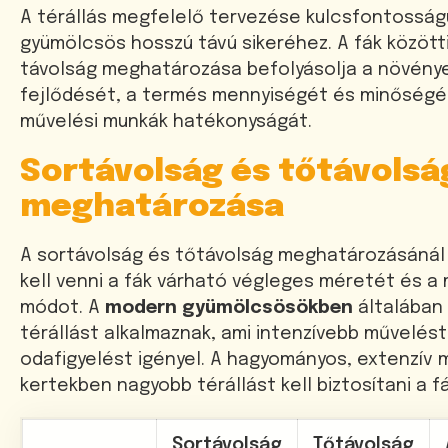
A térállás megfelelő tervezése kulcsfontosság
gyümölcsös hosszú távú sikeréhez. A fák közötti
távolság meghatározása befolyásolja a növény
fejlődését, a termés mennyiségét és minőségét
művelési munkák hatékonyságát.
Sortávolság és tőtávolsá
meghatározása
A sortávolság és tőtávolság meghatározásánál
kell venni a fák várható végleges méretét és a
módot. A
modern gyümölcsösökben
általában
térállást alkalmaznak, ami intenzívebb művelés
odafigyelést igényel. A hagyományos, extenzív
kertekben nagyobb térállást kell biztosítani a f
Sortávolság
Tőtávolság