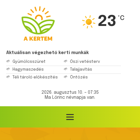
23
°C
Aktuálisan végezhető kerti munkák
Gyümölcsszüret
Őszi vetésterv
Hagymaszedés
Talajjavítás
Téli tároló előkészítés
Öntözés
2026. augusztus 10. – 07:35
Ma Lőrinc névnapja van.