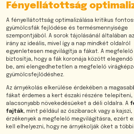
Fényellátottság optimali
A fényellátottság optimalizálása kritikus fonto
gyümölcsfák fejlődése és termésmennyisége
szempontjából. A sorok tájolásánál általában az
irány az ideális, mivel így a nap mindkét oldalról
egyenletesen megvilágítja a fákat. A megfelelő 
biztosítja, hogy a fák koronája között elegendő
be, ami elengedhetetlen a megfelelő virágkép
gyümölcsfejlődéshez.
Az árnyékolás elkerülése érdekében a magasab
fákat érdemes a kert északi részére telepíteni,
alacsonyabb növekedésűeket a déli oldalra. A
f
fajták
, mint például az őszibarack vagy a kajszi
érzékenyek a megfelelő megvilágításra, ezért 
kell elhelyezni, hogy ne árnyékolják őket a többi