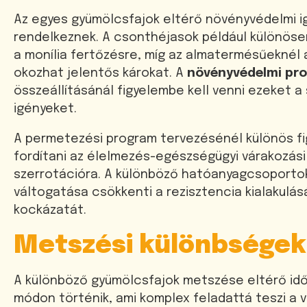
Az egyes gyümölcsfajok eltérő növényvédelmi i
rendelkeznek. A csonthéjasok például különös
a monília fertőzésre, míg az almatermésűeknél
okozhat jelentős károkat. A
növényvédelmi pr
összeállításánál figyelembe kell venni ezeket a 
igényeket.
A permetezési program tervezésénél különös fi
fordítani az élelmezés-egészségügyi várakozási
szerrotációra. A különböző hatóanyagcsoporto
váltogatása csökkenti a rezisztencia kialakulá
kockázatát.
Metszési különbségek
A különböző gyümölcsfajok metszése eltérő id
módon történik, ami komplex feladattá teszi a 