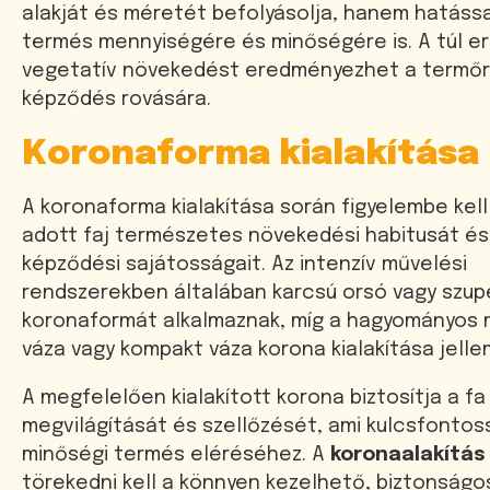
alakját és méretét befolyásolja, hanem hatássa
termés mennyiségére és minőségére is. A túl e
vegetatív növekedést eredményezhet a termőr
képződés rovására.
Koronaforma kialakítása
A koronaforma kialakítása során figyelembe kell
adott faj természetes növekedési habitusát é
képződési sajátosságait. Az intenzív művelési
rendszerekben általában karcsú orsó vagy szup
koronaformát alkalmaznak, míg a hagyományos
váza vagy kompakt váza korona kialakítása jelle
A megfelelően kialakított korona biztosítja a fa
megvilágítását és szellőzését, ami kulcsfontos
minőségi termés eléréséhez. A
koronaalakítás
törekedni kell a könnyen kezelhető, biztonság