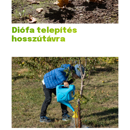
Diófa telepítés
hosszútávra