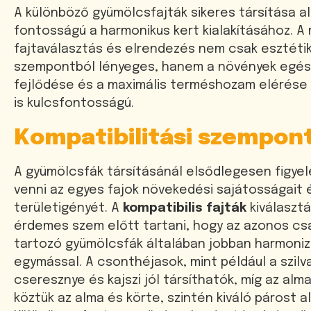
A különböző gyümölcsfajták sikeres társítása a
fontosságú a harmonikus kert kialakításához. A
fajtaválasztás és elrendezés nem csak esztétik
szempontból lényeges, hanem a növények egé
fejlődése és a maximális terméshozam elérése
is kulcsfontosságú.
Kompatibilitási szempon
A gyümölcsfák társításánál elsődlegesen figyel
venni az egyes fajok növekedési sajátosságait 
területigényét. A
kompatibilis fajták
kiválaszt
érdemes szem előtt tartani, hogy az azonos cs
tartozó gyümölcsfák általában jobban harmoniz
egymással. A csonthéjasok, mint például a szilv
cseresznye és kajszi jól társíthatók, míg az al
köztük az alma és körte, szintén kiváló párost a