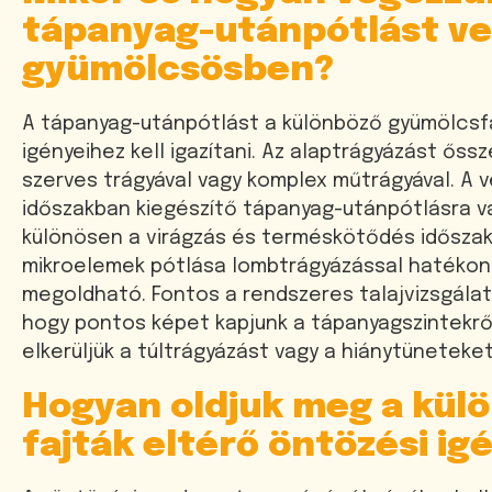
tápanyag-utánpótlást v
gyümölcsösben?
A tápanyag-utánpótlást a különböző gyümölcsf
igényeihez kell igazítani. Az alaptrágyázást őssz
szerves trágyával vagy komplex műtrágyával. A 
időszakban kiegészítő tápanyag-utánpótlásra v
különösen a virágzás és terméskötődés időszak
mikroelemek pótlása lombtrágyázással hatékon
megoldható. Fontos a rendszeres talajvizsgálat
hogy pontos képet kapjunk a tápanyagszintekrő
elkerüljük a túltrágyázást vagy a hiánytüneteket
Hogyan oldjuk meg a kül
fajták eltérő öntözési ig