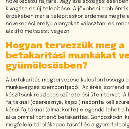
növekedésű fajtára, vagy szélsőséges esetben 
kivágása és új telepítése. A jövőbeni problém
érdekében már a telepítéskor érdemes megfel
növekedési erélyű alanyokat választani és rend
alakító metszést végezni.
Hogyan tervezzük meg a
betakarítási munkákat v
gyümölcsösben?
A betakarítás megtervezése kulcsfontosságú 
munkavégzés szempontjából. Az érési sorrend 
készítsünk részletes szüretelési ütemtervet. A 
fajtáknál (cseresznye, kajszi) naponta kell szüre
késői fajtáknál (alma, körte) elegendő lehet a 
alkalommal történő betakarítás. Gondoskodni ke
megfelelő tárolókapacitásról és a gyors feldol