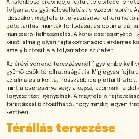
A különböző érési idejű fajták telepítése lehető
folyamatos gyümölcsellátást a szezon során. Az
időszakok megfelelő tervezésével elkerülhető 
betakarítási munkák torlódása, és optimalizálha
munkaerő-felhasználás. A korai cseresznyétől 
késői almáig olyan fajtakombinációt érdemes kia
amely biztosítja a folyamatos szüretet.
Az érési sorrend tervezésénél figyelembe kell v
gyümölcsök tárolhatóságát is. Míg egyes fajták,
az alma és a körte, hosszabb ideig eltarthatók,
mint a cseresznye vagy a kajszi, azonnali feldol
fogyasztást igényelnek. A megfelelő fajtaválas
társítással biztosítható, hogy mindig legyen fri
kertben.
Térállás tervezése