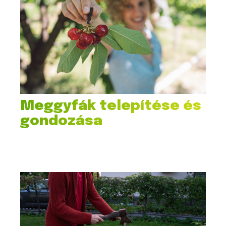
Meggyfák telepítése és
gondozása