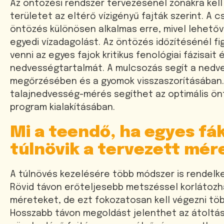
Az öntözési rendszer tervezésénél zónákra kell
területet az eltérő vízigényű fajták szerint. A
öntözés különösen alkalmas erre, mivel lehetőv
egyedi vízadagolást. Az öntözés időzítésénél fi
venni az egyes fajok kritikus fenológiai fázisait é
nedvességtartalmát. A mulcsozás segít a nedv
megőrzésében és a gyomok visszaszorításában
talajnedvesség-mérés segíthet az optimális ön
program kialakításában.
Mi a teendő, ha egyes fá
túlnövik a tervezett mér
A túlnövés kezelésére több módszer is rendelke
Rövid távon erőteljesebb metszéssel korlátozh
méreteket, de ezt fokozatosan kell végezni töb
Hosszabb távon megoldást jelenthet az átoltás