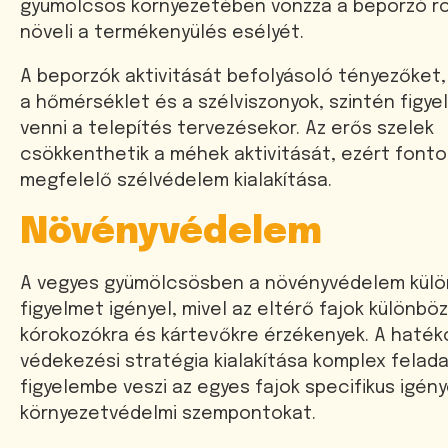
gyümölcsös környezetében vonzza a beporzó r
növeli a termékenyülés esélyét.
A beporzók aktivitását befolyásoló tényezőket,
a hőmérséklet és a szélviszonyok, szintén figye
venni a telepítés tervezésekor. Az erős szelek
csökkenthetik a méhek aktivitását, ezért fonto
megfelelő szélvédelem kialakítása.
Növényvédelem
A vegyes gyümölcsösben a növényvédelem kül
figyelmet igényel, mivel az eltérő fajok különbö
kórokozókra és kártevőkre érzékenyek. A haték
védekezési stratégia kialakítása komplex felada
figyelembe veszi az egyes fajok specifikus igény
környezetvédelmi szempontokat.