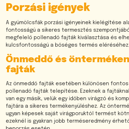
Porzási igények
A gyümölcsfák porzási igényeinek kielégítése a
fontosságú a sikeres termesztés szempontjábó
megfelelő pollenadó fajták kiválasztása és elh
kulcsfontosságú a bőséges termés eléréséhez
Önmeddő és önterméke
fajták
Az önmeddő fajták esetében különösen fontos
pollenadó fajták telepítése. Ezeknek a fajtákn
van egy másik, velük egy időben virágzó és kompa
fajtára a sikeres termékenyüléshez. Az öntermé
ugyan képesek saját virágporuktól termést kötn
ezeknél is gyakran jobb terméseredmény érhető
beporzás esetén.