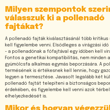
Milyen szempontok szeri
válasszuk ki a pollenadó
fajtákat?
A pollenadó fajták kiválasztásánál több kritiku
kell figyelembe venni. Elsődleges a virágzási i
- a pollenadónak a főfajtával egy időben kell vir
Fontos a genetikai kompatibilitás, nem minden 
gyümölcsfa alkalmas egymás beporzására. A pol
termésének is értékesnek kell lennie, hogy ga
legyen a termesztése. Javasolt legalább két k
pollenadó fajtát telepíteni a biztonságos bepo
érdekében, és figyelembe kell venni azok térbel
elhelyezkedését is.
Mikor és hogyan végezzü