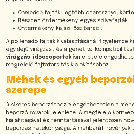
Önmeddő fajták: legtöbb cseresznye, körte
Részben öntermékeny: egyes szilvafajták
Öntermékeny: kajszi, őszibarack
A pollenadó fajták kiválasztásánál figyelembe ke
egyidejű virágzást és a genetikai kompatibilitást
virágzási időcsoportok
ismerete elengedhete
megfelelő fajtatársítás kialakításához.
Méhek és egyéb beporzó
szerepe
A sikeres beporzáshoz elengedhetetlen a méh
beporzó rovarok jelenléte. A megfelelő környez
kialakításával és fenntartásával jelentősen nö
beporzás hatékonysága. A méhbarát növények t