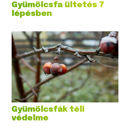
Gyümölcsfa ültetés 7
lépésben
Gyümölcsfák téli
védelme