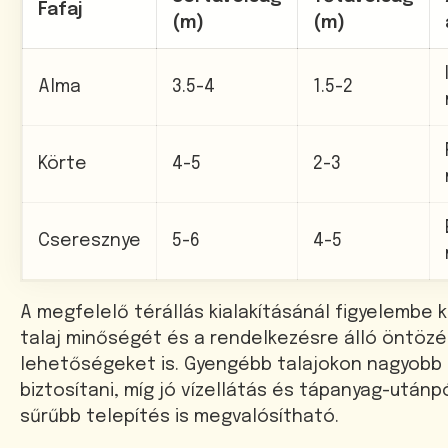
Fafaj
(m)
(m)
Alma
3.5-4
1.5-2
Körte
4-5
2-3
Cseresznye
5-6
4-5
A megfelelő térállás kialakításánál figyelembe k
talaj minőségét és a rendelkezésre álló öntözé
lehetőségeket is. Gyengébb talajokon nagyobb t
biztosítani, míg jó vízellátás és tápanyag-után
sűrűbb telepítés is megvalósítható.