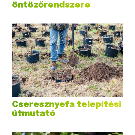
öntözőrendszere
Cseresznyefa telepítési
útmutató