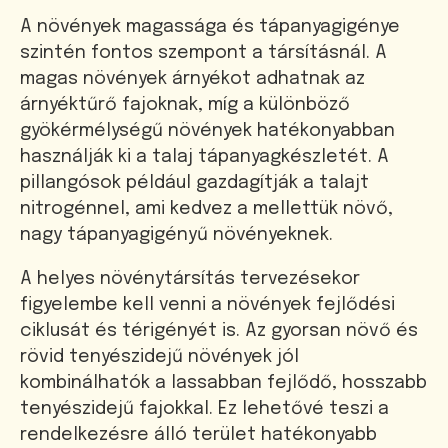
A növények magassága és tápanyagigénye
szintén fontos szempont a társításnál. A
magas növények árnyékot adhatnak az
árnyéktűrő fajoknak, míg a különböző
gyökérmélységű növények hatékonyabban
használják ki a talaj tápanyagkészletét. A
pillangósok például gazdagítják a talajt
nitrogénnel, ami kedvez a mellettük növő,
nagy tápanyagigényű növényeknek.
A helyes növénytársítás tervezésekor
figyelembe kell venni a növények fejlődési
ciklusát és térigényét is. Az gyorsan növő és
rövid tenyészidejű növények jól
kombinálhatók a lassabban fejlődő, hosszabb
tenyészidejű fajokkal. Ez lehetővé teszi a
rendelkezésre álló terület hatékonyabb