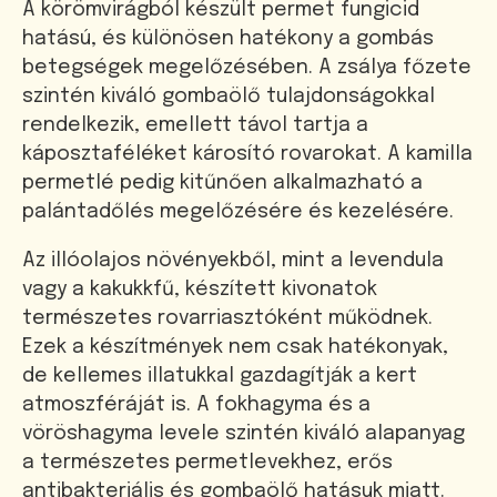
A körömvirágból készült permet fungicid
hatású, és különösen hatékony a gombás
betegségek megelőzésében. A zsálya főzete
szintén kiváló gombaölő tulajdonságokkal
rendelkezik, emellett távol tartja a
káposztaféléket károsító rovarokat. A kamilla
permetlé pedig kitűnően alkalmazható a
palántadőlés megelőzésére és kezelésére.
Az illóolajos növényekből, mint a levendula
vagy a kakukkfű, készített kivonatok
természetes rovarriasztóként működnek.
Ezek a készítmények nem csak hatékonyak,
de kellemes illatukkal gazdagítják a kert
atmoszféráját is. A fokhagyma és a
vöröshagyma levele szintén kiváló alapanyag
a természetes permetlevekhez, erős
antibakteriális és gombaölő hatásuk miatt.