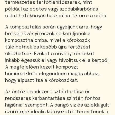
természetes fertőtlenítőszerek, mint
például az ecetes vagy szódabikarbónás
oldat hatékonyan használhatók erre a célra.
A komposztálás során ügyeljünk arra, hogy
beteg növényi részek ne kerüljenek a
komposzthalomba, mivel a kórokozók
túlélhetnek és később újra fertőzést
okozhatnak. Ezeket a növényi részeket
inkább égessük el vagy távolítsuk el a kertből.
A megfelelően kezelt komposzt
hőmérséklete elegendően magas ahhoz,
hogy elpusztítsa a kórokozókat.
Az öntözőrendszer tisztántartása és
rendszeres karbantartása szintén fontos
higiéniai szempont. A pangó víz és az eldugult
szórófejek ideális környezetet teremtenek a