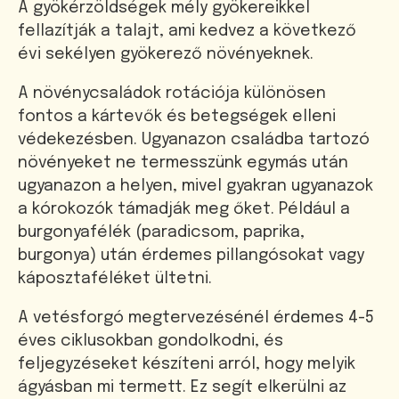
A gyökérzöldségek mély gyökereikkel
fellazítják a talajt, ami kedvez a következő
évi sekélyen gyökerező növényeknek.
A növénycsaládok rotációja különösen
fontos a kártevők és betegségek elleni
védekezésben. Ugyanazon családba tartozó
növényeket ne termesszünk egymás után
ugyanazon a helyen, mivel gyakran ugyanazok
a kórokozók támadják meg őket. Például a
burgonyafélék (paradicsom, paprika,
burgonya) után érdemes pillangósokat vagy
káposztaféléket ültetni.
A vetésforgó megtervezésénél érdemes 4-5
éves ciklusokban gondolkodni, és
feljegyzéseket készíteni arról, hogy melyik
ágyásban mi termett. Ez segít elkerülni az