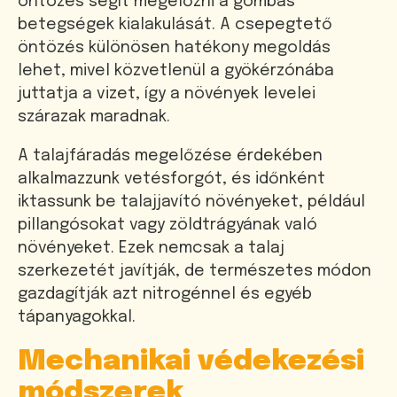
öntözés segít megelőzni a gombás
betegségek kialakulását. A csepegtető
öntözés különösen hatékony megoldás
lehet, mivel közvetlenül a gyökérzónába
juttatja a vizet, így a növények levelei
szárazak maradnak.
A talajfáradás megelőzése érdekében
alkalmazzunk vetésforgót, és időnként
iktassunk be talajjavító növényeket, például
pillangósokat vagy zöldtrágyának való
növényeket. Ezek nemcsak a talaj
szerkezetét javítják, de természetes módon
gazdagítják azt nitrogénnel és egyéb
tápanyagokkal.
Mechanikai védekezési
módszerek