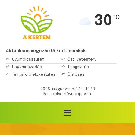
30
°C
Aktuálisan végezhető kerti munkák
Gyümölcsszüret
Őszi vetésterv
Hagymaszedés
Talajjavítás
Téli tároló előkészítés
Öntözés
2026. augusztus 07. – 19:13
Ma Ibolya névnapja van.