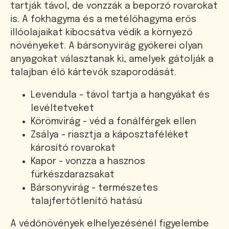
tartják távol, de vonzzák a beporzó rovarokat
is. A fokhagyma és a metélőhagyma erős
illóolajaikat kibocsátva védik a környező
növényeket. A bársonyvirág gyökerei olyan
anyagokat választanak ki, amelyek gátolják a
talajban élő kártevők szaporodását.
Levendula - távol tartja a hangyákat és
levéltetveket
Körömvirág - véd a fonálférgek ellen
Zsálya - riasztja a káposztaféléket
károsító rovarokat
Kapor - vonzza a hasznos
fürkészdarazsakat
Bársonyvirág - természetes
talajfertőtlenítő hatású
A védőnövények elhelyezésénél figyelembe