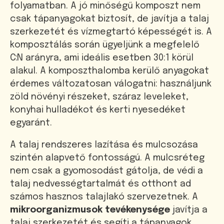
folyamatban. A jó minőségű komposzt nem
csak tápanyagokat biztosít, de javítja a talaj
szerkezetét és vízmegtartó képességét is. A
komposztálás során ügyeljünk a megfelelő
C:N arányra, ami ideális esetben 30:1 körül
alakul. A komposzthalomba kerülő anyagokat
érdemes változatosan válogatni: használjunk
zöld növényi részeket, száraz leveleket,
konyhai hulladékot és kerti nyesedéket
egyaránt.
A talaj rendszeres lazítása és mulcsozása
szintén alapvető fontosságú. A mulcsréteg
nem csak a gyomosodást gátolja, de védi a
talaj nedvességtartalmát és otthont ad
számos hasznos talajlakó szervezetnek. A
mikroorganizmusok tevékenysége
javítja a
talaj szerkezetét és segíti a tápanyagok