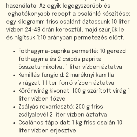
használata. Az egyik legegyszerűbb és
leghatékonyabb recept a csalánlé készítése:
egy kilogramm friss csalánt áztassunk 10 liter
vízben 24-48 órán keresztül, majd szűrjük le
és hígítsuk 1:10 arányban permetezés előtt.
Fokhagyma-paprika permetlé: 10 gerezd
fokhagyma és 2 csípős paprika
összeturmixolva, 1 liter vízben áztatva
Kamillás fungicid: 2 maréknyi kamilla
virágzat 1 liter forró vízben áztatva
Körömvirág kivonat: 100 g szárított virág 1
liter vízben főzve
Zsályás rovarriasztó: 200 g friss
zsályalevél 2 liter vízben áztatva
Csalános tápoldat: 1 kg friss csalán 10
liter vízben erjesztve