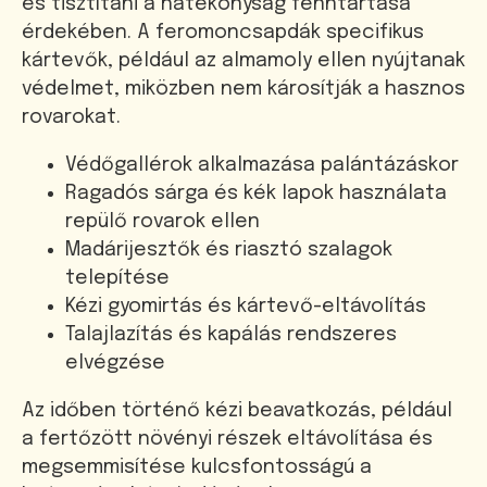
és tisztítani a hatékonyság fenntartása
érdekében. A feromoncsapdák specifikus
kártevők, például az almamoly ellen nyújtanak
védelmet, miközben nem károsítják a hasznos
rovarokat.
Védőgallérok alkalmazása palántázáskor
Ragadós sárga és kék lapok használata
repülő rovarok ellen
Madárijesztők és riasztó szalagok
telepítése
Kézi gyomirtás és kártevő-eltávolítás
Talajlazítás és kapálás rendszeres
elvégzése
Az időben történő kézi beavatkozás, például
a fertőzött növényi részek eltávolítása és
megsemmisítése kulcsfontosságú a