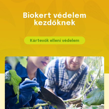
Biokert védelem
kezdőknek
Kártevők elleni védelem