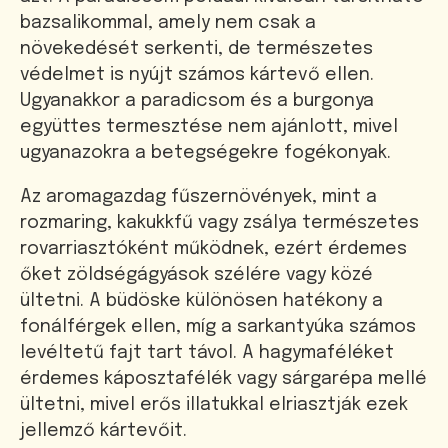
bazsalikommal, amely nem csak a
növekedését serkenti, de természetes
védelmet is nyújt számos kártevő ellen.
Ugyanakkor a paradicsom és a burgonya
együttes termesztése nem ajánlott, mivel
ugyanazokra a betegségekre fogékonyak.
Az aromagazdag fűszernövények, mint a
rozmaring, kakukkfű vagy zsálya természetes
rovarriasztóként működnek, ezért érdemes
őket zöldségágyások szélére vagy közé
ültetni. A büdöske különösen hatékony a
fonálférgek ellen, míg a sarkantyúka számos
levéltetű fajt tart távol. A hagymaféléket
érdemes káposztafélék vagy sárgarépa mellé
ültetni, mivel erős illatukkal elriasztják ezek
jellemző kártevőit.