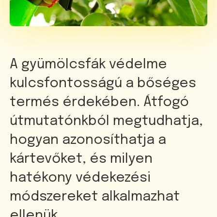
A gyümölcsfák védelme
kulcsfontosságú a bőséges
termés érdekében. Átfogó
útmutatónkból megtudhatja,
hogyan azonosíthatja a
kártevőket, és milyen
hatékony védekezési
módszereket alkalmazhat
ellenük.