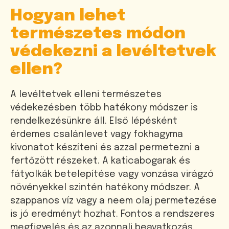
Hogyan lehet
természetes módon
védekezni a levéltetvek
ellen?
A levéltetvek elleni természetes
védekezésben több hatékony módszer is
rendelkezésünkre áll. Első lépésként
érdemes csalánlevet vagy fokhagyma
kivonatot készíteni és azzal permetezni a
fertőzött részeket. A katicabogarak és
fátyolkák betelepítése vagy vonzása virágzó
növényekkel szintén hatékony módszer. A
szappanos víz vagy a neem olaj permetezése
is jó eredményt hozhat. Fontos a rendszeres
megfigyelés és az azonnali beavatkozás,