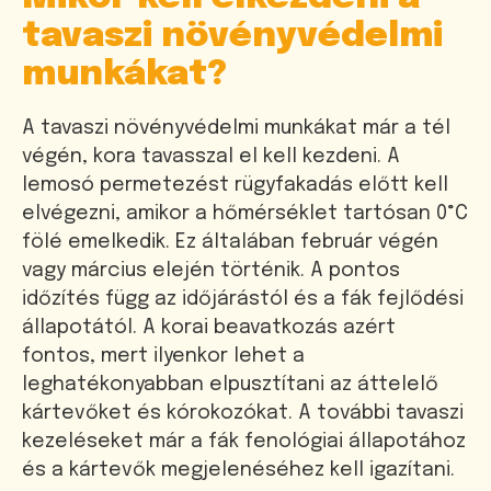
tavaszi növényvédelmi
munkákat?
A tavaszi növényvédelmi munkákat már a tél
végén, kora tavasszal el kell kezdeni. A
lemosó permetezést rügyfakadás előtt kell
elvégezni, amikor a hőmérséklet tartósan 0°C
fölé emelkedik. Ez általában február végén
vagy március elején történik. A pontos
időzítés függ az időjárástól és a fák fejlődési
állapotától. A korai beavatkozás azért
fontos, mert ilyenkor lehet a
leghatékonyabban elpusztítani az áttelelő
kártevőket és kórokozókat. A további tavaszi
kezeléseket már a fák fenológiai állapotához
és a kártevők megjelenéséhez kell igazítani.