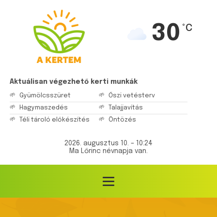
30
°C
Aktuálisan végezhető kerti munkák
Gyümölcsszüret
Őszi vetésterv
Hagymaszedés
Talajjavítás
Téli tároló előkészítés
Öntözés
2026. augusztus 10. – 10:24
Ma Lőrinc névnapja van.