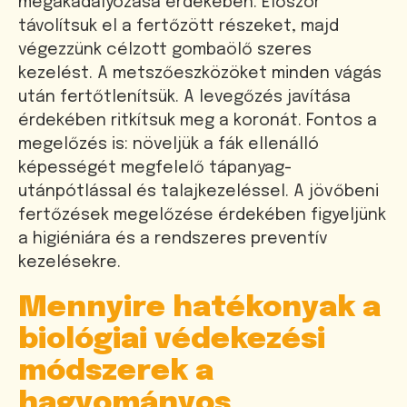
megakadályozása érdekében. Először
távolítsuk el a fertőzött részeket, majd
végezzünk célzott gombaölő szeres
kezelést. A metszőeszközöket minden vágás
után fertőtlenítsük. A levegőzés javítása
érdekében ritkítsuk meg a koronát. Fontos a
megelőzés is: növeljük a fák ellenálló
képességét megfelelő tápanyag-
utánpótlással és talajkezeléssel. A jövőbeni
fertőzések megelőzése érdekében figyeljünk
a higiéniára és a rendszeres preventív
kezelésekre.
Mennyire hatékonyak a
biológiai védekezési
módszerek a
hagyományos