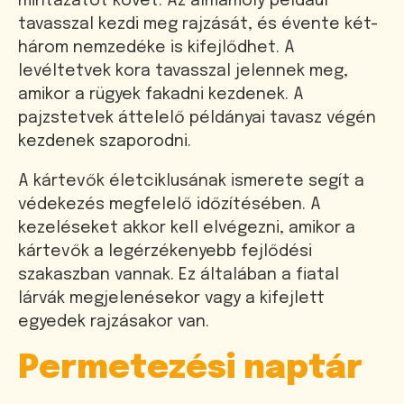
mintázatot követ. Az almamoly például
tavasszal kezdi meg rajzását, és évente két-
három nemzedéke is kifejlődhet. A
levéltetvek kora tavasszal jelennek meg,
amikor a rügyek fakadni kezdenek. A
pajzstetvek áttelelő példányai tavasz végén
kezdenek szaporodni.
A kártevők életciklusának ismerete segít a
védekezés megfelelő időzítésében. A
kezeléseket akkor kell elvégezni, amikor a
kártevők a legérzékenyebb fejlődési
szakaszban vannak. Ez általában a fiatal
lárvák megjelenésekor vagy a kifejlett
egyedek rajzásakor van.
Permetezési naptár