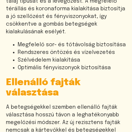
talaj típusát és a levegőzést. A megfelelő
térállás és koronaforma kialakítása biztosítja
a jó szellőzést és fényviszonyokat, így
csökkentve a gombás betegségek
kialakulásának esélyét.
Megfelelő sor- és tőtávolság biztosítása
Rendszeres öntözés és vízelvezetés
Szélvédelem kialakítása
Optimális fényviszonyok biztosítása
Ellenálló fajták
választása
A betegségekkel szemben ellenálló fajták
választása hosszú távon a leghatékonyabb
megelőzési módszer. Az új rezisztens fajták
nemcsak a kártevőkkel és betegségekkel