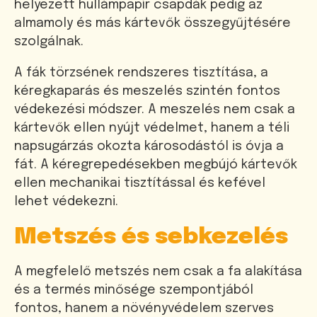
helyezett hullámpapír csapdák pedig az
almamoly és más kártevők összegyűjtésére
szolgálnak.
A fák törzsének rendszeres tisztítása, a
kéregkaparás és meszelés szintén fontos
védekezési módszer. A meszelés nem csak a
kártevők ellen nyújt védelmet, hanem a téli
napsugárzás okozta károsodástól is óvja a
fát. A kéregrepedésekben megbújó kártevők
ellen mechanikai tisztítással és kefével
lehet védekezni.
Metszés és sebkezelés
A megfelelő metszés nem csak a fa alakítása
és a termés minősége szempontjából
fontos, hanem a növényvédelem szerves