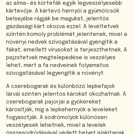
az alma- és körtefák egyik legveszélyesebb
kártevője. A kártevő hernyói a gyümölcsök
belsejébe rágják be magukat, jelentős
gazdasági kárt okozva ezzel. A levéltetvek
szintén komoly problémát jelentenek, mivel a
növényi nedvek szívogatásával gyengítik a
fákat, emellett vírusokat is terjeszthetnek. A
pajzstetvek megtelepedése is veszélyes
lehet, mert a fa nedveinek folyamatos
szívogatásával legyengítik a növényt.
A cserebogarak és különböző lepkefajok
lárvái szintén jelentős károkat okozhatnak. A
cserebogarak pajorjai a gyökereket
károsítják, míg a lepkehernyók a leveleket
fogyasztják. A sodrómolyok különösen
veszélyesek lehetnek, mivel a levelek
összesodródásával védett helyet alakítanak