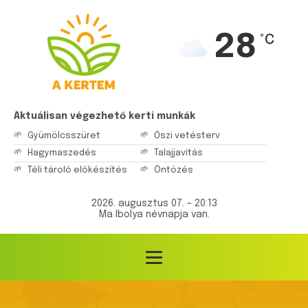
28
°C
Aktuálisan végezhető kerti munkák
Gyümölcsszüret
Őszi vetésterv
Hagymaszedés
Talajjavítás
Téli tároló előkészítés
Öntözés
2026. augusztus 07. – 20:13
Ma Ibolya névnapja van.