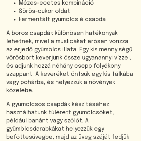
Mézes-ecetes kombináció
Sörös-cukor oldat
Fermentált gyümölcslé csapda
A boros csapdák különösen hatékonyak
lehetnek, mivel a muslicákat erősen vonzza
az erjedő gyümölcs illata. Egy kis mennyiségű
vörösbort keverjünk össze ugyanannyi vízzel,
és adjunk hozzá néhány csepp folyékony
szappant. A keveréket öntsük egy kis tálkába
vagy pohárba, és helyezzük a növények
közelébe.
A gyümölcsös csapdák készítéséhez
használhatunk túlérett gyümölcsöket,
például banánt vagy szőlőt. A
gyümölcsdarabkákat helyezzük egy
befőttesüvegbe, majd az üveg száját fedjük