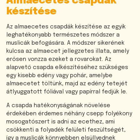
Almaecetes csapdák
készítése
Az almaecetes csapdák készítése az egyik
leghatékonyabb természetes módszer a
muslicák befogására. A módszer sikerének
kulcsa az almaecet jellegzetes illata, amely
erősen vonzza ezeket a rovarokat. Az
alapvető csapda elkészítéséhez szükséges
egy kisebb edény vagy pohár, amelybe
almaecetet töltünk, majd az edény tetejét
átlyuggatott fóliával vagy papírral fedjük le.
A csapda hatékonyságának növelése
érdekében érdemes néhány csepp folyékony
mosogatószert is adni az ecethez, ami
csökkenti a folyadék felületi feszültségét,
így a muslicák könnyebben elsüllyednek