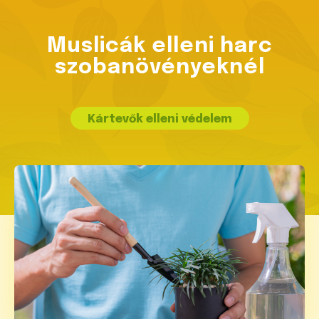
Muslicák elleni harc
szobanövényeknél
Kártevők elleni védelem