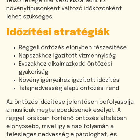
felső rétege már kezd kiszáradni. Ez
növénytípusonként változó időközönként
lehet szükséges.
Időzítési stratégiák
Reggeli öntözés előnyben részesítése
Napszakhoz igazított vízmennyiség
Évszakhoz alkalmazkodó öntözési
gyakoriság
Növény igényeihez igazított időzítés
Talajnedvesség alapú öntözési rend
Az öntözés időzítése jelentősen befolyásolja
a muslicák megtelepedésének esélyét. A
reggeli órákban történő öntözés általában
előnyösebb, mivel így a nap folyamán a
felesleges nedvesség elpárologhat, és