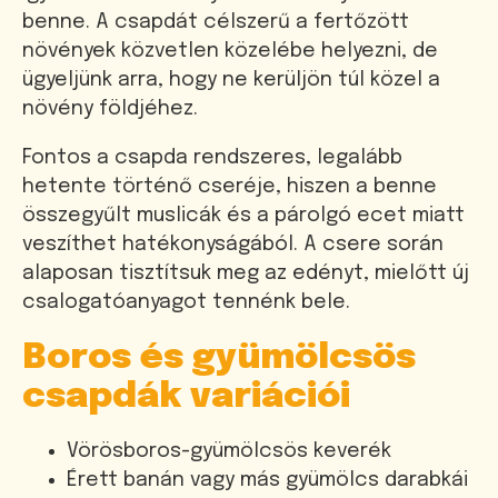
benne. A csapdát célszerű a fertőzött
növények közvetlen közelébe helyezni, de
ügyeljünk arra, hogy ne kerüljön túl közel a
növény földjéhez.
Fontos a csapda rendszeres, legalább
hetente történő cseréje, hiszen a benne
összegyűlt muslicák és a párolgó ecet miatt
veszíthet hatékonyságából. A csere során
alaposan tisztítsuk meg az edényt, mielőtt új
csalogatóanyagot tennénk bele.
Boros és gyümölcsös
csapdák variációi
Vörösboros-gyümölcsös keverék
Érett banán vagy más gyümölcs darabkái