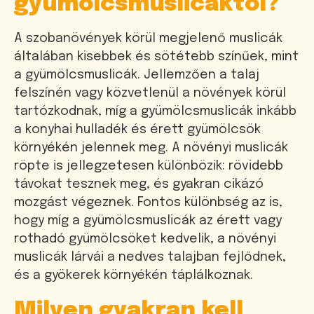
gyümölcsmuslicáktól?
A szobanövények körül megjelenő muslicák
általában kisebbek és sötétebb színűek, mint
a gyümölcsmuslicák. Jellemzően a talaj
felszínén vagy közvetlenül a növények körül
tartózkodnak, míg a gyümölcsmuslicák inkább
a konyhai hulladék és érett gyümölcsök
környékén jelennek meg. A növényi muslicák
röpte is jellegzetesen különbözik: rövidebb
távokat tesznek meg, és gyakran cikázó
mozgást végeznek. Fontos különbség az is,
hogy míg a gyümölcsmuslicák az érett vagy
rothadó gyümölcsöket kedvelik, a növényi
muslicák lárvái a nedves talajban fejlődnek,
és a gyökerek környékén táplálkoznak.
Milyen gyakran kell