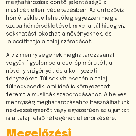
meghatározása döntő jelentőségű a
muslicák elleni védekezésben. Az öntözővíz
hőmérséklete lehetőleg egyezzen meg a
szoba hőmérsékletével, mivel a túl hideg víz
sokkhatást okozhat a növényeknek, és
lelassíthatja a talaj száradását.
A víz mennyiségének meghatározásánál
vegyük figyelembe a cserép méretét, a
növény vízigényét és a környezeti
tényezőket. Túl sok víz esetén a talaj
túlnedvesedik, ami ideális környezetet
teremt a muslicák szaporodásához. A helyes
mennyiség meghatározásához használhatunk
nedvességmérőt vagy egyszerűen az ujjunkat
is a talaj felső rétegének ellenőrzésére.
Megelőzési