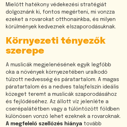
Mielőtt hatékony védekezési stratégiát
dolgoznánk ki, fontos megérteni, mi vonzza
ezeket a rovarokat otthonainkba, és milyen
körülmények kedveznek elszaporodásuknak.
Környezeti tényezők
szerepe
A muslicák megjelenésének egyik legfőbb
oka a növények környezetében uralkodó
túlzott nedvesség és páratartalom. A magas
páratartalom és a nedves talajfelszín ideális
közeget teremt a muslicák szaporodásához
és fejlődéséhez. Az állott víz jelenléte a
cserépalátétben vagy a túlöntözött földben
különösen vonzó lehet ezeknek a rovaroknak.
A megfelelő szellőzés hiánya
tovább