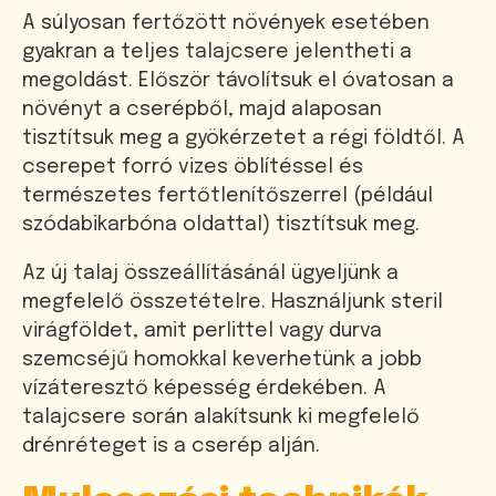
A súlyosan fertőzött növények esetében
gyakran a teljes talajcsere jelentheti a
megoldást. Először távolítsuk el óvatosan a
növényt a cserépből, majd alaposan
tisztítsuk meg a gyökérzetet a régi földtől. A
cserepet forró vizes öblítéssel és
természetes fertőtlenítőszerrel (például
szódabikarbóna oldattal) tisztítsuk meg.
Az új talaj összeállításánál ügyeljünk a
megfelelő összetételre. Használjunk steril
virágföldet, amit perlittel vagy durva
szemcséjű homokkal keverhetünk a jobb
vízáteresztő képesség érdekében. A
talajcsere során alakítsunk ki megfelelő
drénréteget is a cserép alján.