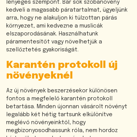
lényeges szempont. Bár sok szobanövény
kedveli a magasabb páratartalmat, ügyeljünk
arra, hogy ne alakuljon ki túlzottan párás
környezet, ami kedvezne a muslicák
elszaporodásának. Használhatunk
páramentesítőt vagy növelhetjük a
szellőztetés gyakoriságát.
Karantén protokoll új
növényeknél
Az új növények beszerzésekor különösen
fontos a megfelelő karantén protokoll
betartása. Minden újonnan vásárolt növényt
legalább két hétig tartsunk elkülönítve
meglévő növényeinktől, hogy
megbizonyosodhassunk róla, nem hordoz