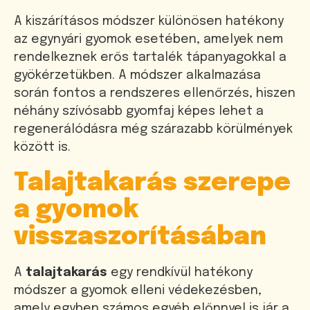
A kiszárításos módszer különösen hatékony
az egynyári gyomok esetében, amelyek nem
rendelkeznek erős tartalék tápanyagokkal a
gyökérzetükben. A módszer alkalmazása
során fontos a rendszeres ellenőrzés, hiszen
néhány szívósabb gyomfaj képes lehet a
regenerálódásra még szárazabb körülmények
között is.
Talajtakarás szerepe
a gyomok
visszaszorításában
A
talajtakarás
egy rendkívül hatékony
módszer a gyomok elleni védekezésben,
amely egyben számos egyéb előnnyel is jár a