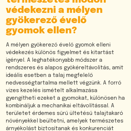
természetes módon
védekezni a mélyen
gyökerező évelő
gyomok ellen?
A mélyen gyökerező évelő gyomok elleni
védekezés különös figyelmet és kitartást
igényel. A leghatékonyabb módszer a
rendszeres és alapos gyökéreltávolítás, amit
ideális esetben a talaj megfelelő
nedvességtartalma mellett végzünk. A forró
vizes kezelés ismételt alkalmazása
gyengítheti ezeket a gyomokat, különösen ha
kombináljuk a mechanikai eltávolítással. A
területet érdemes sűrű ültetésű talajtakaró
növényekkel beültetni, amelyek természetes
árnyékolást biztosítanak és konkurenciát