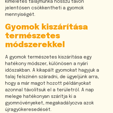
kíméletes talajmunka hosszú távon
jelentősen csökkentheti a gyomok
mennyiségét.
Gyomok kiszárítása
természetes
módszerekkel
A gyomok természetes kiszárítása egy
hatékony módszer, különösen a nyári
időszakban. A kikapált gyomokat hagyjuk a
talaj felszínén száradni, de ügyeljünk arra,
hogy a már magot hozott példányokat
azonnal távolítsuk el a területről. A nap
melege hatékonyan szárítja ki a
gyomnövényeket, megakadályozva azok
újragyökeresedését.