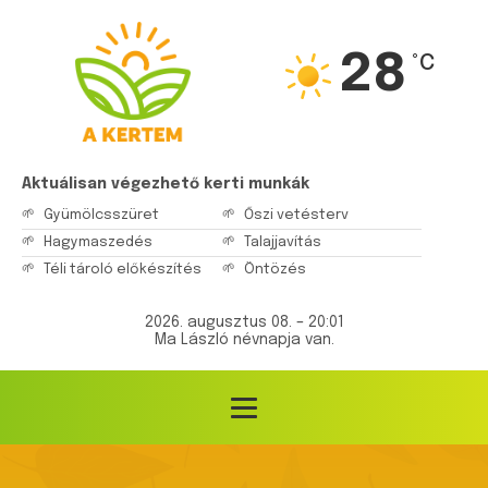
28
°C
Aktuálisan végezhető kerti munkák
Gyümölcsszüret
Őszi vetésterv
Hagymaszedés
Talajjavítás
Téli tároló előkészítés
Öntözés
2026. augusztus 08. – 20:01
Ma László névnapja van.